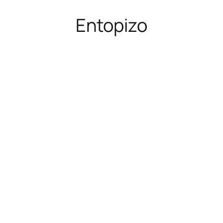
Entopizo
Μετάβαση
στο
περιεχόμενο